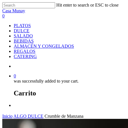
Skip
Hit enter to search or ESC to close
to
Close
Casa Munay
main
Search
search
0
content
Menu
PLATOS
DULCE
SALADO
BEBIDAS
ALMACÉN Y CONGELADOS
REGALOS
CATERING
search
0
was successfully added to your cart.
Carrito
Menu
Inicio
ALGO DULCE
Crumble de Manzana