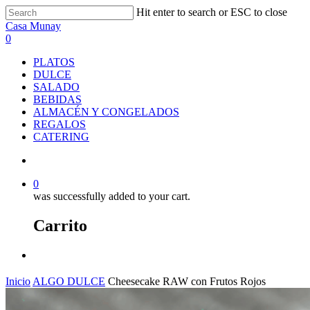
Skip
Hit enter to search or ESC to close
to
Close
Casa Munay
main
Search
search
0
content
Menu
PLATOS
DULCE
SALADO
BEBIDAS
ALMACÉN Y CONGELADOS
REGALOS
CATERING
search
0
was successfully added to your cart.
Carrito
Menu
Inicio
ALGO DULCE
Cheesecake RAW con Frutos Rojos