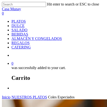
Skip
Hit enter to search or ESC to close
to
Close
Casa Munay
main
Search
search
0
content
Menu
PLATOS
DULCE
SALADO
BEBIDAS
ALMACÉN Y CONGELADOS
REGALOS
CATERING
search
0
was successfully added to your cart.
Carrito
Menu
Inicio
NUESTROS PLATOS
Coles Especiados