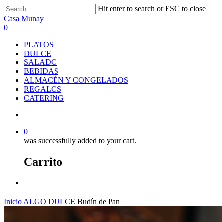
Skip
Hit enter to search or ESC to close
to
Close
Casa Munay
main
Search
search
0
content
Menu
PLATOS
DULCE
SALADO
BEBIDAS
ALMACÉN Y CONGELADOS
REGALOS
CATERING
search
0
was successfully added to your cart.
Carrito
Menu
Inicio
ALGO DULCE
Budín de Pan