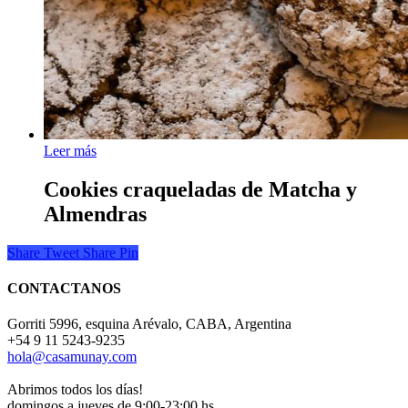
Leer más
Cookies craqueladas de Matcha y
Almendras
Share
Tweet
Share
Pin
CONTACTANOS
Gorriti 5996, esquina Arévalo, CABA, Argentina
+54 9 11 5243-9235
hola@casamunay.com
Abrimos todos los días!
domingos a jueves de 9:00-23:00 hs.