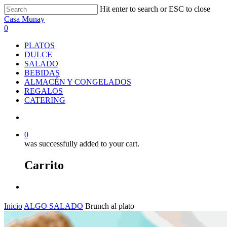
Skip
Hit enter to search or ESC to close
to
Close
Casa Munay
main
Search
search
0
content
Menu
PLATOS
DULCE
SALADO
BEBIDAS
ALMACÉN Y CONGELADOS
REGALOS
CATERING
search
0
was successfully added to your cart.
Carrito
Menu
Inicio
ALGO SALADO
Brunch al plato