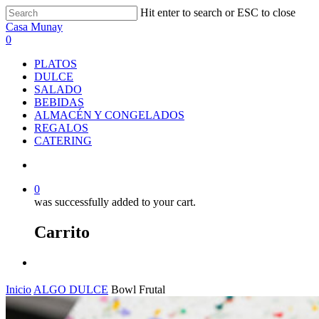
Skip
Hit enter to search or ESC to close
to
Close
Casa Munay
main
Search
search
0
content
Menu
PLATOS
DULCE
SALADO
BEBIDAS
ALMACÉN Y CONGELADOS
REGALOS
CATERING
search
0
was successfully added to your cart.
Carrito
Menu
Inicio
ALGO DULCE
Bowl Frutal