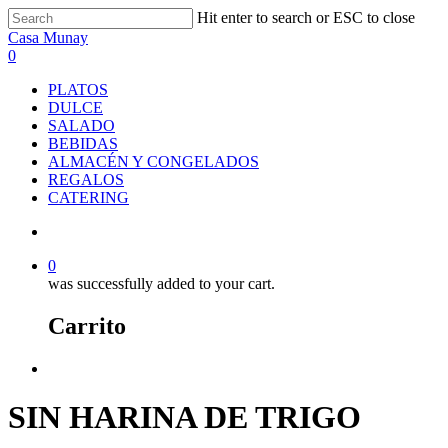
Skip
Hit enter to search or ESC to close
to
Close
Casa Munay
main
Search
search
0
content
Menu
PLATOS
DULCE
SALADO
BEBIDAS
ALMACÉN Y CONGELADOS
REGALOS
CATERING
search
0
was successfully added to your cart.
Carrito
Menu
SIN HARINA DE TRIGO