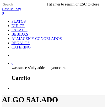
Skip
Hit enter to search or ESC to close
to
Close
Casa Munay
main
Search
search
0
content
Menu
PLATOS
DULCE
SALADO
BEBIDAS
ALMACÉN Y CONGELADOS
REGALOS
CATERING
search
0
was successfully added to your cart.
Carrito
Menu
ALGO SALADO