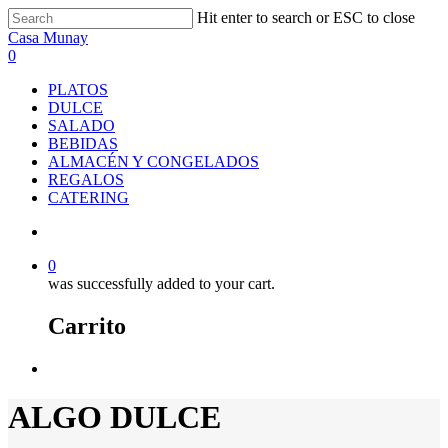
Skip
Hit enter to search or ESC to close
to
Close
Casa Munay
main
Search
search
0
content
Menu
PLATOS
DULCE
SALADO
BEBIDAS
ALMACÉN Y CONGELADOS
REGALOS
CATERING
search
0
was successfully added to your cart.
Carrito
Menu
ALGO DULCE